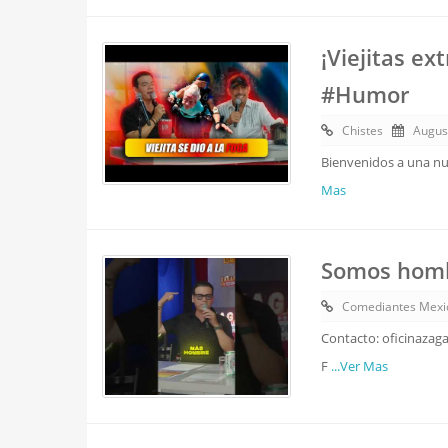
¡Viejitas e
#Humor
Chistes
Augus
Bienvenidos a una nue
Mas
Somos hombr
Comediantes Mexi
Contacto: oficinazag
F
...Ver Mas