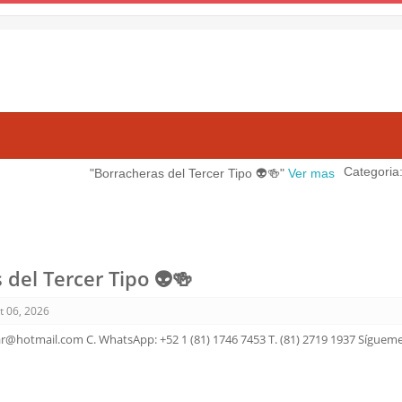
Categoria:
Chistes
"Borracheras del Tercer Tipo 👽🍻"
Ver mas
 del Tercer Tipo 👽🍻
t 06, 2026
ar@hotmail.com C. WhatsApp: +52 1 (81) 1746 7453 T. (81) 2719 1937 Sígueme