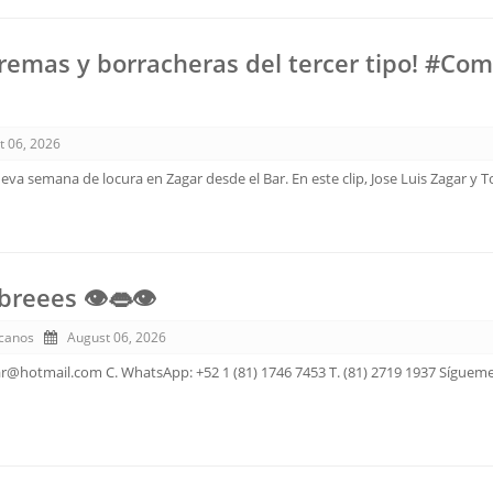
xtremas y borracheras del tercer tipo! #Co
t 06, 2026
va semana de locura en Zagar desde el Bar. En este clip, Jose Luis Zagar y T
eees 👁️👄👁️
canos
August 06, 2026
ar@hotmail.com C. WhatsApp: +52 1 (81) 1746 7453 T. (81) 2719 1937 Sígueme