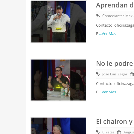
Aprendan de
Comediantes Mexi
Contacto: oficinazag
F
...Ver Mas
No le podre 
Jose Luis Zagar
Contacto: oficinazag
F
...Ver Mas
El chairon y
Chistes
Augus