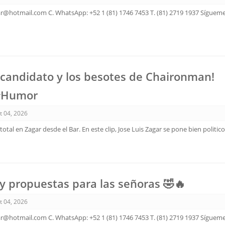
ar@hotmail.com C. WhatsApp: +52 1 (81) 1746 7453 T. (81) 2719 1937 Sígueme
 candidato y los besotes de Chaironman!
#Humor
t 04, 2026
otal en Zagar desde el Bar. En este clip, Jose Luis Zagar se pone bien politic
 propuestas para las señoras 🤣🔥
t 04, 2026
ar@hotmail.com C. WhatsApp: +52 1 (81) 1746 7453 T. (81) 2719 1937 Sígueme