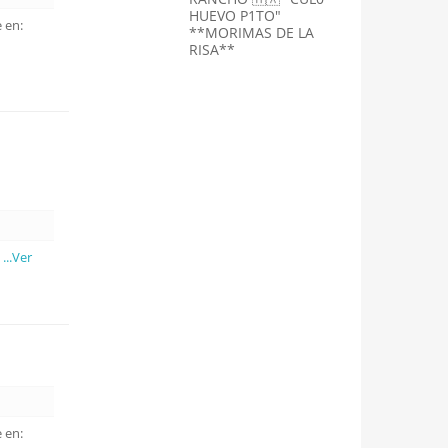
HUEVO P1TO"
 en:
**MORIMAS DE LA
RISA**
o
...Ver
 en: