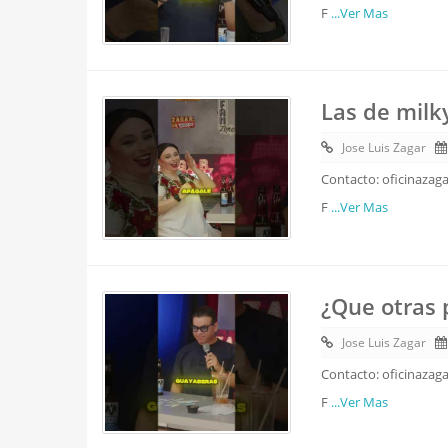
F
...Ver Mas
Las de milk
Jose Luis Zagar
Contacto: oficinazag
F
...Ver Mas
¿Que otras 
Jose Luis Zagar
Contacto: oficinazag
F
...Ver Mas