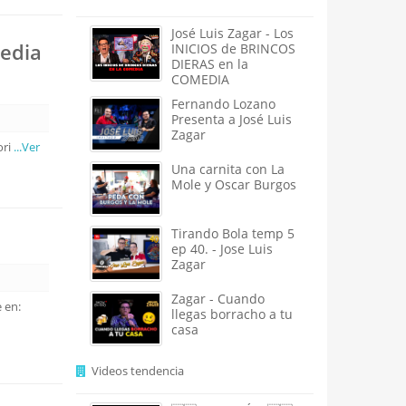
José Luis Zagar - Los
media
INICIOS de BRINCOS
DIERAS en la
COMEDIA
Fernando Lozano
Presenta a José Luis
Zagar
ori
...Ver
Una carnita con La
Mole y Oscar Burgos
Tirando Bola temp 5
ep 40. - Jose Luis
Zagar
Zagar - Cuando
 en:
llegas borracho a tu
casa
Videos tendencia