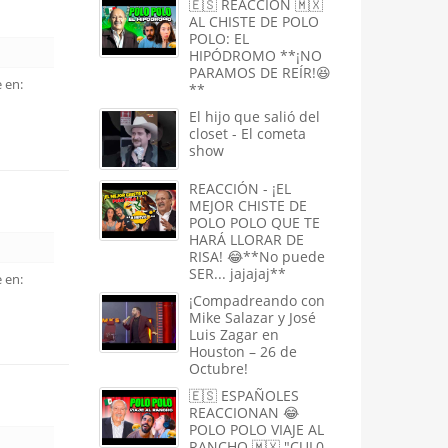
🇪🇸 REACCIÓN 🇲🇽
AL CHISTE DE POLO
POLO: EL
HIPÓDROMO **¡NO
PARAMOS DE REÍR!😆
 en:
**
El hijo que salió del
closet - El cometa
show
REACCIÓN - ¡EL
MEJOR CHISTE DE
POLO POLO QUE TE
HARÁ LLORAR DE
RISA! 😂**No puede
SER... jajajaj**
 en:
¡Compadreando con
Mike Salazar y José
Luis Zagar en
Houston – 26 de
Octubre!
🇪🇸 ESPAÑOLES
REACCIONAN 😂
POLO POLO VIAJE AL
RANCHO 🇲🇽 "CUL0