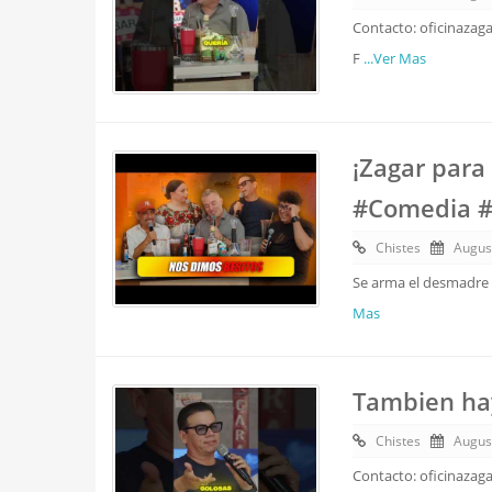
Contacto: oficinazag
F
...Ver Mas
¡Zagar para
#Comedia 
Chistes
Augus
Se arma el desmadre t
Mas
Tambien hay
Chistes
Augus
Contacto: oficinazag