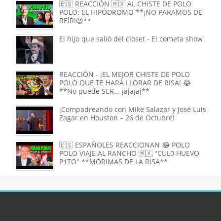
🇪🇸 REACCIÓN 🇲🇽 AL CHISTE DE POLO
POLO: EL HIPÓDROMO **¡NO PARAMOS DE
REÍR!😆**
El hijo que salió del closet - El cometa show
REACCIÓN - ¡EL MEJOR CHISTE DE POLO
POLO QUE TE HARÁ LLORAR DE RISA! 😂
**No puede SER... jajajaj**
¡Compadreando con Mike Salazar y José Luis
Zagar en Houston – 26 de Octubre!
🇪🇸 ESPAÑOLES REACCIONAN 😂 POLO
POLO VIAJE AL RANCHO 🇲🇽 "CUL0 HUEVO
P1TO" **MORIMAS DE LA RISA**