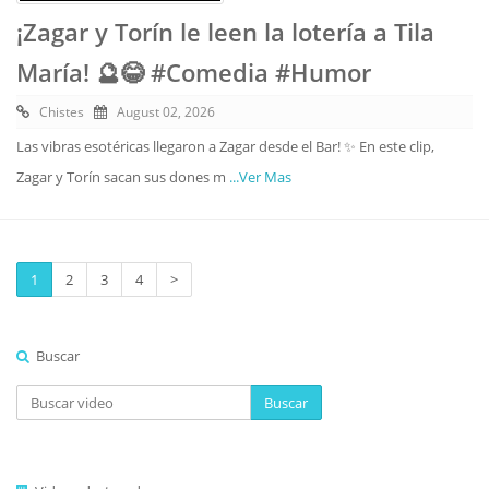
¡Zagar y Torín le leen la lotería a Tila
María! 🔮😂 #Comedia #Humor
Chistes
August 02, 2026
Las vibras esotéricas llegaron a Zagar desde el Bar! ✨ En este clip,
Zagar y Torín sacan sus dones m
...Ver Mas
1
2
3
4
>
Buscar
Buscar