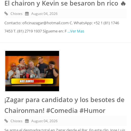
El chairon y Kevin se besaron bn rico 🔥
Chistes
August 04, 2026
Contacto: oficinazagar@hotmail.com C. WhatsApp: +52 1 (81) 1746
7453 T. (81) 2719 1937 Sígueme en: F
...Ver Mas
¡Zagar para candidato y los besotes de
Chaironman! #Comedia #Humor
Chistes
August 04, 2026
Se arma el desmadre total en Zagar desde el Bar. En este clip, Jose Luis