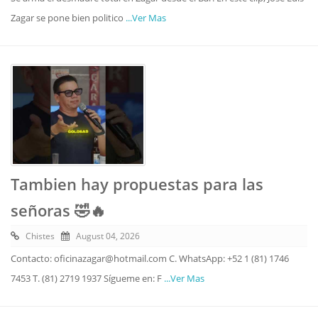
Zagar se pone bien politico
...Ver Mas
Tambien hay propuestas para las
señoras 🤣🔥
Chistes
August 04, 2026
Contacto: oficinazagar@hotmail.com C. WhatsApp: +52 1 (81) 1746
7453 T. (81) 2719 1937 Sígueme en: F
...Ver Mas