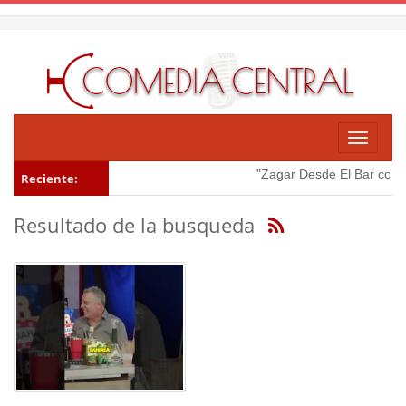
Toggle
navigati
"Zagar Desde El Bar con Ma
Reciente:
Resultado de la busqueda