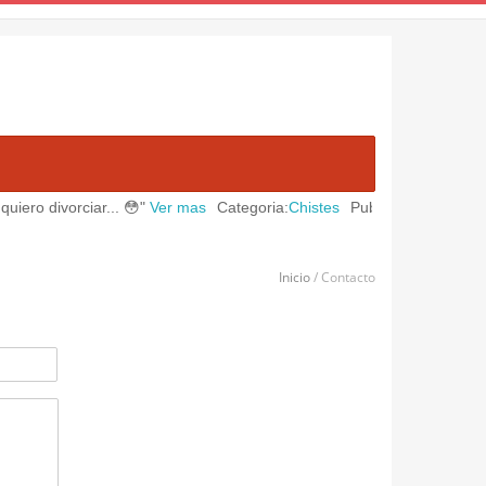
ero divorciar... 😳"
Ver mas
Categoria:
Chistes
Publicado en:
August 0
Inicio
/ Contacto