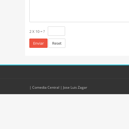
2 X 10 = ?
Reset
| Comedia Central |
Jose Luis Zagar