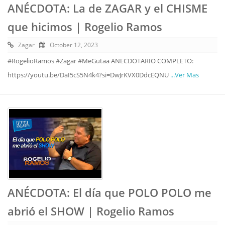
ANÉCDOTA: La de ZAGAR y el CHISME
que hicimos | Rogelio Ramos
Zagar
October 12, 2023
#RogelioRamos #Zagar #MeGutaa ANECDOTARIO COMPLETO:
https://youtu.be/DaI5cS5N4k4?si=DwJrKVX0DdcEQNU
...Ver Mas
ANÉCDOTA: El día que POLO POLO me
abrió el SHOW | Rogelio Ramos