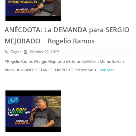
ANÉCDOTA: La DEMANDA para SERGIO
MEJORADO | Rogelio Ramos
Zagar
October 22, 2023
#RogelioRamos #SergioMejorado #EdmundoMiller #MemoGalvan
#MeGutaa ANECDOTARIO COMPLETO: https://you
...Ver Mas