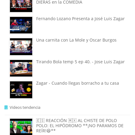
DIERAS en la COMEDIA
Fernando Lozano Presenta a José Luis Zagar
Una carnita con La Mole y Oscar Burgos
Tirando Bola temp 5 ep 40. - Jose Luis Zagar
Zagar - Cuando llegas borracho a tu casa
Videos tendencia
🇪🇸 REACCIÓN 🇲🇽 AL CHISTE DE POLO
POLO: EL HIPÓDROMO **¡NO PARAMOS DE
REÍR!😆**