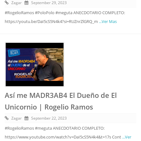
Zagar
September 29, 2023
#RogelioRamos #PoloPolo #meguta ANECDOTARIO COMPLETO:
https://youtu.be/DaI5cS5N4k4?si=RUZnrZlGRQ_m
...Ver Mas
Así me MADR3AB4 El Dueño de El
Unicornio | Rogelio Ramos
Zagar
September 22, 2023
#RogelioRamos #meguta ANECDOTARIO COMPLETO:
https://www.youtube.com/watch?v=DaI5cS5N4k4&t=17s Cont
...Ver