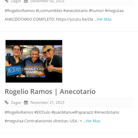
Zagar
December 02, 2023
#RogeliorRamos #LosHumildes #anecdotario #humor #megutaa
ANECDOTARIO COMPLETO: https://youtu.be/Da
...Ver Mas
Rogelio Ramos | Anecotario
Zagar
November 21, 2023
#RogelioRamos #ElChulo #JuanManuelPaparazzi #Anecdotario
#megutaa Contrataciones directas: USA : +
...Ver Mas