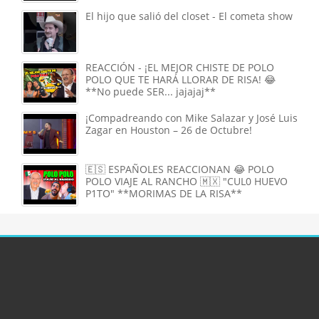
El hijo que salió del closet - El cometa show
REACCIÓN - ¡EL MEJOR CHISTE DE POLO
POLO QUE TE HARÁ LLORAR DE RISA! 😂
**No puede SER... jajajaj**
¡Compadreando con Mike Salazar y José Luis
Zagar en Houston – 26 de Octubre!
🇪🇸 ESPAÑOLES REACCIONAN 😂 POLO
POLO VIAJE AL RANCHO 🇲🇽 "CUL0 HUEVO
P1TO" **MORIMAS DE LA RISA**