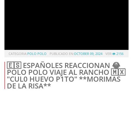
CATEGORIA:
POLO POLO
PUBLICADO EN:
OCTOBER 09, 2024
VER:
2156
🇪🇸 ESPAÑOLES REACCIONAN 😂
POLO POLO VIAJE AL RANCHO 🇲🇽
"CUL0 HUEVO P1TO" **MORIMAS
DE LA RISA**