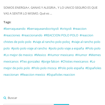
SOMOS ENERGIA⚡, GANAS Y ALEGRIA , Y LO UNICO SEGURO ES QUE
VAS A SENTIR LO MISMO. Qué es ...
Tags:
#berraqueando
#berraqueandocrisyoli
#crisyoli
#reaccion
#reacciones
#reaccionando
#REACCION POLO POLO
#reaccion
chistes de polo polo
#viaje al rancho polo poloç
#viaje al rancho polo
polo
#polo polo viaje al rancho
#polo polo viaje a españa
#Polo polo
#Lo mejor de mexico
#Mexico
#Humor mexicano
#Humor
#Memes
mexicanos
#Teo gonzalez
#Jorge falcon
#Chistes mexicanos
#Lo
mejor de polo polo
#Polo polo mosca
#Polo polo españa
#Españoles
reaccionan
#Reaccion mexico
#Españoles reaccion
Buscar