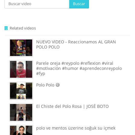
Buscar
Related videos
NUEVO VIDEO - Reaccionamos AL GRAN
POLO POLO
Parele oreja #reypolo #reflexion #viral
#motivación #humor #aprendeconreypolo
#fyp
Polo Polo 😅
El Chiste del Polo Rosa | JOSÉ BOTO
polo ve mentos üzerine soğuk su içmek