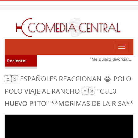
Toggle
navigati
"Me quiero divorciar... 😳"
Reciente:
🇪🇸 ESPAÑOLES REACCIONAN 😂 POLO
POLO VIAJE AL RANCHO 🇲🇽 "CUL0
HUEVO P1TO" **MORIMAS DE LA RISA**