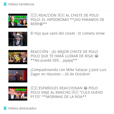
Videos tendencia
🇪🇸 REACCIÓN 🇲🇽 AL CHISTE DE POLO
POLO: EL HIPÓDROMO **¡NO PARAMOS DE
REÍR!😆**
El hijo que salió del closet - El cometa show
REACCIÓN - ¡EL MEJOR CHISTE DE POLO
POLO QUE TE HARÁ LLORAR DE RISA! 😂
**No puede SER... jajajaj**
¡Compadreando con Mike Salazar y José Luis
Zagar en Houston – 26 de Octubre!
🇪🇸 ESPAÑOLES REACCIONAN 😂 POLO
POLO VIAJE AL RANCHO 🇲🇽 "CUL0 HUEVO
P1TO" **MORIMAS DE LA RISA**
Videos destacados