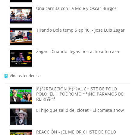
Una carnita con La Mole y Oscar Burgos
Tirando Bola temp 5 ep 40. - Jose Luis Zagar
Zagar - Cuando llegas borracho a tu casa
Videos tendencia
🇪🇸 REACCIÓN 🇲🇽 AL CHISTE DE POLO
POLO: EL HIPÓDROMO **¡NO PARAMOS DE
REÍR!😆**
El hijo que salió del closet - El cometa show
REACCIÓN - ¡EL MEJOR CHISTE DE POLO