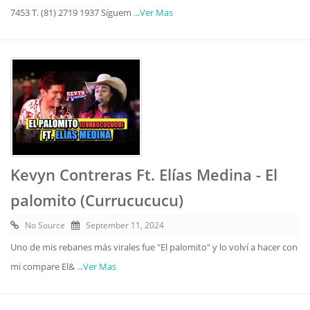
7453 T. (81) 2719 1937 Síguem
...Ver Mas
Kevyn Contreras Ft. Elías Medina - El
palomito (Currucucucu)
No Source
September 11, 2024
Uno de mis rebanes más virales fue "El palomito" y lo volví a hacer con
mi compare El&
...Ver Mas