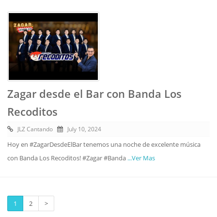
Zagar desde el Bar con Banda Los
Recoditos
JLZ Cantando
July 10, 2024
Hoy en #ZagarDesdeElBar tenemos una noche de excelente música
con Banda Los Recoditos! #Zagar #Banda
...Ver Mas
1
2
>