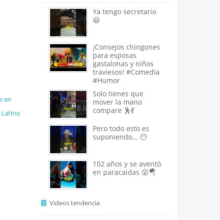
Ya tengo secretario
😃
¡Consejos chingones
para esposas
gastalonas y niños
traviesos! #Comedia
#Humor
Solo tienes que
s en
mover la mano
compare 🕺💃
Latino
Pero todo esto es
suponiendo... 😶
102 años y se aventó
en paracaidas 😮🪂
Videos tendencia