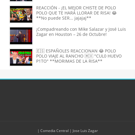
REACCIÓN - ¡EL MEJOR CHISTE DE POLO
POLO QUE TE HARÁ LLORAR DE RISA! 😂
**No puede SER... jajajaj**
¡Compadreando con Mike Salazar y José Luis
Zagar en Houston – 26 de Octubre!
🇪🇸 ESPAÑOLES REACCIONAN 😂 POLO
POLO VIAJE AL RANCHO 🇲🇽 "CUL0 HUEVO
P1TO" **MORIMAS DE LA RISA**
| Comedia Central |
Jose Luis Zagar