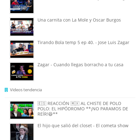
Una carnita con La Mole y Oscar Burgos
Tirando Bola temp 5 ep 40. - Jose Luis Zagar
Zagar - Cuando llegas borracho a tu casa
Videos tendencia
🇪🇸 REACCIÓN 🇲🇽 AL CHISTE DE POLO
POLO: EL HIPÓDROMO **¡NO PARAMOS DE
REÍR!😆**
El hijo que salió del closet - El cometa show