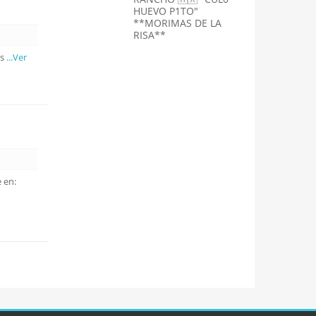
HUEVO P1TO"
**MORIMAS DE LA
RISA**
is
...Ver
 en: