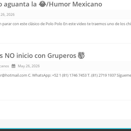
no aguanta la 😂/Humor Mexicano
 26, 2026
in parar con este clásico de Polo Polo En este video te traemos uno de los ch
s NO inicio con Gruperos 🤯
canos
May 26, 2026
ar@hotmail.com C. WhatsApp: +52 1 (81) 1746 7453 T. (81) 2719 1937 Sígueme