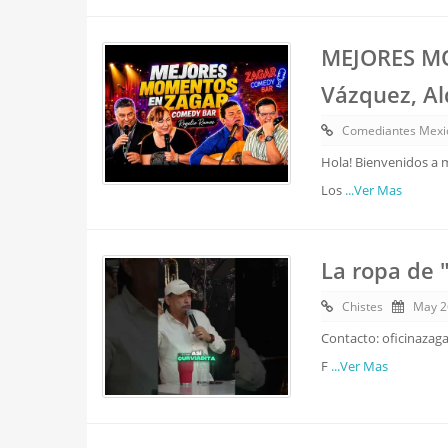
MEJORES M
Vázquez, Al
Comediantes Mexi
Hola! Bienvenidos a 
Los
...Ver Mas
La ropa de 
Chistes
May 2
Contacto: oficinazag
F
...Ver Mas