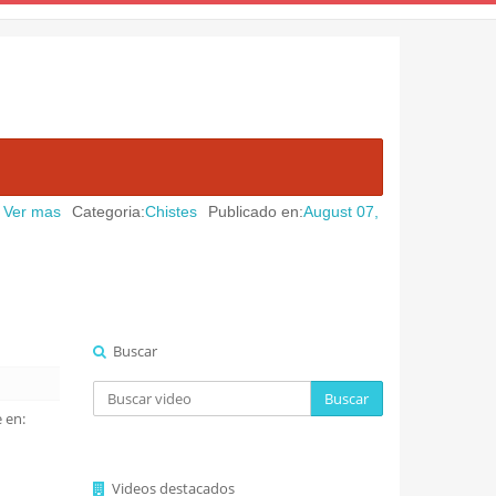
as
Categoria:
Chistes
Publicado en:
August 07, 2026
|
"¡Zagar se qui
Buscar
Buscar
 en:
Videos destacados