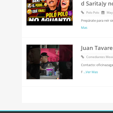
d Sarita)y 
Polo Polo
May
Prepárate para reír s
Mas
Juan Tavare
Comediantes Mexi
Contacto: oficinazag
F
...Ver Mas