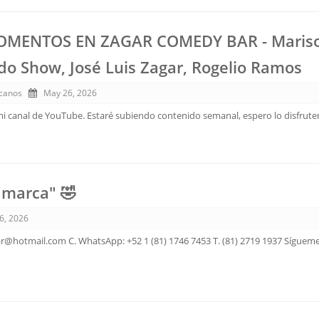
OMENTOS EN ZAGAR COMEDY BAR - Mariso
do Show, José Luis Zagar, Rogelio Ramos
canos
May 26, 2026
mi canal de YouTube. Estaré subiendo contenido semanal, espero lo disfrute
"marca" 🤣
6, 2026
ar@hotmail.com C. WhatsApp: +52 1 (81) 1746 7453 T. (81) 2719 1937 Sígueme