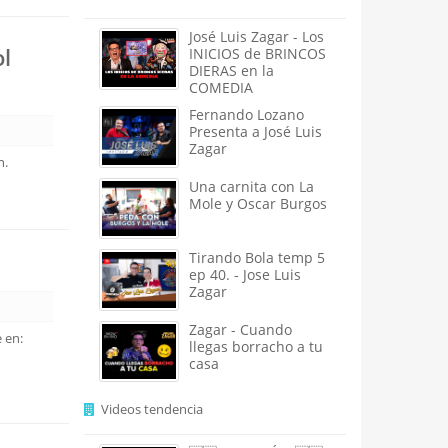
José Luis Zagar - Los
l
INICIOS de BRINCOS
DIERAS en la
COMEDIA
Fernando Lozano
Presenta a José Luis
Zagar
n.
Una carnita con La
Mole y Oscar Burgos
Tirando Bola temp 5
ep 40. - Jose Luis
Zagar
Zagar - Cuando
 en:
llegas borracho a tu
casa
Videos tendencia