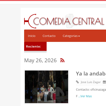
Inicio
Contacto
Categorias
Reciente:
May 26, 2026
Ya la andab
Jose Luis Zagar
Contacto: oficinazag
F
...Ver Mas