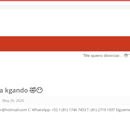
"Me quiero divorciar... 😳"
Ver m
a kgando 🤣😶
May 26, 2026
ar@hotmail.com C. WhatsApp: +52 1 (81) 1746 7453 T. (81) 2719 1937 Sígueme