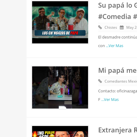
Su papá lo 
#Comedia #
Chistes
May 2
El desmadre continúa
con
...Ver Mas
Mi papá me 
Comediantes Mexi
Contacto: oficinazag
F
...Ver Mas
Extranjera 