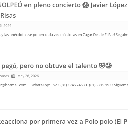
GOLPEÓ en pleno concierto 😱 Javier López
Risas
6, 2026
 y las anécdotas se ponen cada vez más locas en Zagar Desde El Bar! Segui
pegó, pero no obtuve el talento 🤣🥲
canos
May 26, 2026
ar@hotmail.com C. WhatsApp: +52 1 (81) 1746 7453 T. (81) 2719 1937 Sígueme
Reacciona por primera vez a Polo polo (El P