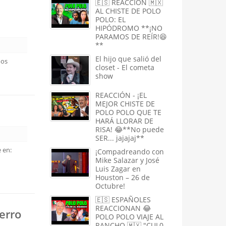
🇪🇸 REACCIÓN 🇲🇽
AL CHISTE DE POLO
POLO: EL
HIPÓDROMO **¡NO
PARAMOS DE REÍR!😆
**
El hijo que salió del
mos
closet - El cometa
show
REACCIÓN - ¡EL
MEJOR CHISTE DE
POLO POLO QUE TE
HARÁ LLORAR DE
RISA! 😂**No puede
SER... jajajaj**
 en:
¡Compadreando con
Mike Salazar y José
Luis Zagar en
Houston – 26 de
Octubre!
🇪🇸 ESPAÑOLES
REACCIONAN 😂
erro
POLO POLO VIAJE AL
RANCHO 🇲🇽 "CUL0