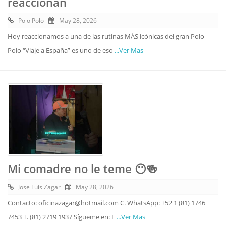
reaccionan
Polo Polo
May 28, 2026
Hoy reaccionamos a una de las rutinas MÁS icónicas del gran Polo
Polo “Viaje a España” es uno de eso
...Ver Mas
Mi comadre no le teme 😶🍻
Jose Luis Zagar
May 28, 2026
Contacto: oficinazagar@hotmail.com C. WhatsApp: +52 1 (81) 1746
7453 T. (81) 2719 1937 Sígueme en: F
...Ver Mas