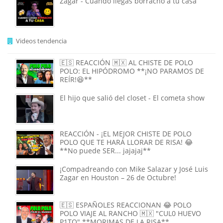
Zagar - Cuando llegas borracho a tu casa
Videos tendencia
🇪🇸 REACCIÓN 🇲🇽 AL CHISTE DE POLO
POLO: EL HIPÓDROMO **¡NO PARAMOS DE
REÍR!😆**
El hijo que salió del closet - El cometa show
REACCIÓN - ¡EL MEJOR CHISTE DE POLO
POLO QUE TE HARÁ LLORAR DE RISA! 😂
**No puede SER... jajajaj**
¡Compadreando con Mike Salazar y José Luis
Zagar en Houston – 26 de Octubre!
🇪🇸 ESPAÑOLES REACCIONAN 😂 POLO
POLO VIAJE AL RANCHO 🇲🇽 "CUL0 HUEVO
P1TO" **MORIMAS DE LA RISA**