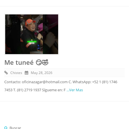
Me tuneé 😏🤣
Chistes
May 28, 2026
Contacto: oficinazagar@hotmail.com C. WhatsApp: +52 1 (81) 1746
7453 T. (81) 2719 1937 Sígueme en: F
...Ver Mas
Buscar