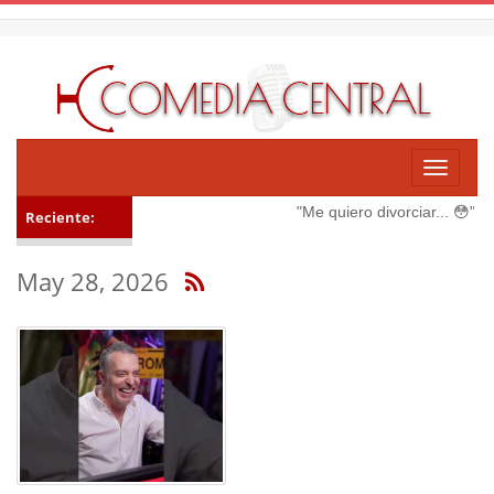
Toggle
navigati
"Me quiero divorciar... 😳"
Ver
Reciente:
May 28, 2026