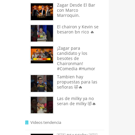
Zagar Desde El Bar
con Marco
Marroquin.
El chairon y Kevin se
besaron bn rico 🔥
¡Zagar para
candidato y los
besotes de
Chaironman!
#Comedia #Humor
Tambien hay
propuestas para las
señoras 🤣🔥
Las de milky ya no
seran de milky 🤣🔥
Videos tendencia