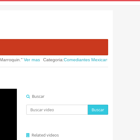
n."
Ver mas
Categoria:
Comediantes Mexicanos
Publicado en:
August 
Buscar
Buscar
Related videos