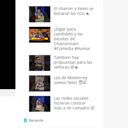
El chairon y Kevin se
besaron bn rico 🔥
¡Zagar para
candidato y los
besotes de
Chaironman!
#Comedia #Humor
Tambien hay
propuestas para las
señoras 🤣🔥
Los de Monterrey
somos fieles 😇🤭
Las redes sociales
hicieron conocer
más a mi comadre 🤣
Reciente