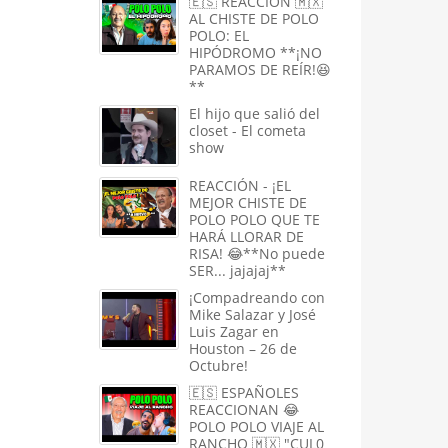
🇪🇸 REACCIÓN 🇲🇽
AL CHISTE DE POLO
POLO: EL
HIPÓDROMO **¡NO
PARAMOS DE REÍR!😆
**
El hijo que salió del
closet - El cometa
show
REACCIÓN - ¡EL
MEJOR CHISTE DE
POLO POLO QUE TE
HARÁ LLORAR DE
RISA! 😂**No puede
SER... jajajaj**
¡Compadreando con
Mike Salazar y José
Luis Zagar en
Houston – 26 de
Octubre!
🇪🇸 ESPAÑOLES
REACCIONAN 😂
POLO POLO VIAJE AL
RANCHO 🇲🇽 "CUL0