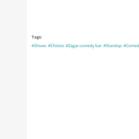
Tags:
#Shows
#Chistes
#Zagar comedy bar
#Standup
#Comed