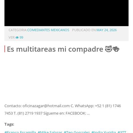
CATEGORIA:
COMEDIANTES MEXICANOS
PUBLICADO EN:
MAY 24, 2026
VER:
99
Es multitareas mi compadre 🤣🍻
Contacto: oficinazagar@hotmail.com C. WhatsApp: +52 1 (81) 1746
7453 T. (81) 2719 1937 Sígueme en: FACEBOOK: ...
Tags:
#Franco Escamilla
#Mike Salazar
#Teo Gonzalez
#India Yuridia
#3TT