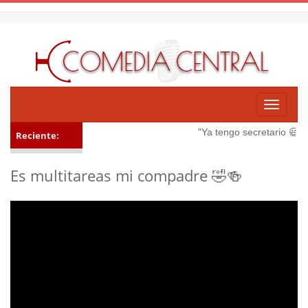
Toggle
navigati
"Ya tengo secretario 😃"
V
Reciente:
Es multitareas mi compadre 🤣🍻