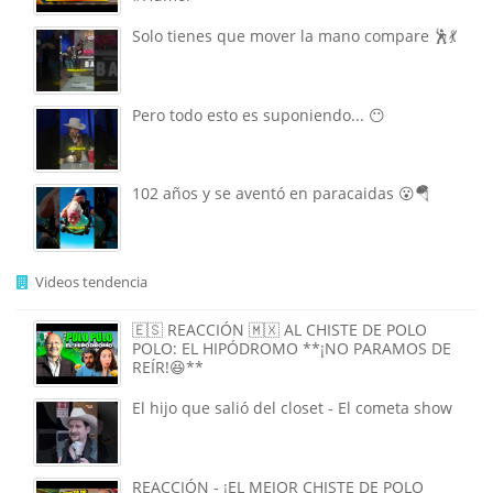
Solo tienes que mover la mano compare 🕺💃
Pero todo esto es suponiendo... 😶
102 años y se aventó en paracaidas 😮🪂
Videos tendencia
🇪🇸 REACCIÓN 🇲🇽 AL CHISTE DE POLO
POLO: EL HIPÓDROMO **¡NO PARAMOS DE
REÍR!😆**
El hijo que salió del closet - El cometa show
REACCIÓN - ¡EL MEJOR CHISTE DE POLO