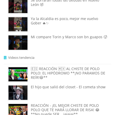
Se borraran todas las deudas en Nuevo
León 🤣
Ya la Alcaldia es poco, mejor me vuelvo
Gober 🔥✨
Mi compare Torin y Marco son bn guapos 🥵
Videos tendencia
🇪🇸 REACCIÓN 🇲🇽 AL CHISTE DE POLO
POLO: EL HIPÓDROMO **¡NO PARAMOS DE
REÍR!😆**
El hijo que salió del closet - El cometa show
REACCIÓN - ¡EL MEJOR CHISTE DE POLO
POLO QUE TE HARÁ LLORAR DE RISA! 😂
**No puede SER... jajajaj**