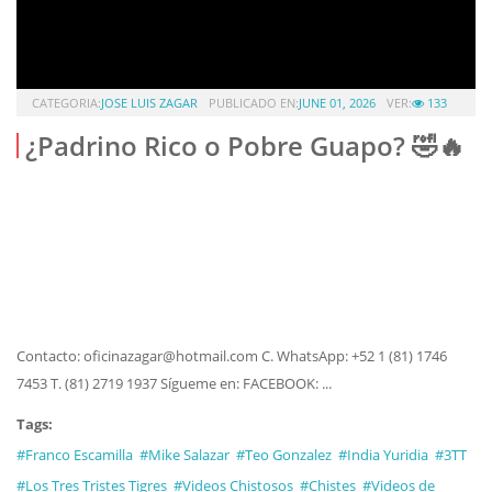
CATEGORIA:
JOSE LUIS ZAGAR
PUBLICADO EN:
JUNE 01, 2026
VER:
133
¿Padrino Rico o Pobre Guapo? 🤣🔥
Contacto: oficinazagar@hotmail.com C. WhatsApp: +52 1 (81) 1746
7453 T. (81) 2719 1937 Sígueme en: FACEBOOK: ...
Tags:
#Franco Escamilla
#Mike Salazar
#Teo Gonzalez
#India Yuridia
#3TT
#Los Tres Tristes Tigres
#Videos Chistosos
#Chistes
#Videos de