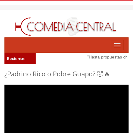
Toggle
navigati
"Hasta propuestas chidas
Reciente:
¿Padrino Rico o Pobre Guapo? 🤣🔥