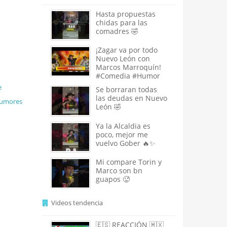
Hasta propuestas
chidas para las
comadres 🤣
¡Zagar va por todo
Nuevo León con
Marcos Marroquín!
#Comedia #Humor
e
Se borraran todas
las deudas en Nuevo
umores
León 🤣
Ya la Alcaldia es
poco, mejor me
vuelvo Gober 🔥✨
Mi compare Torin y
Marco son bn
guapos 🥵
Videos tendencia
🇪🇸 REACCIÓN 🇲🇽