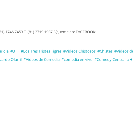
1) 1746 7453 T. (81) 2719 1937 Sígueme en: FACEBOOK: ...
ridia
#3TT
#Los Tres Tristes Tigres
#Videos Chistosos
#Chistes
#Videos d
cardo Ofarril
#Videos de Comedia
#comedia en vivo
#Comedy Central
#H