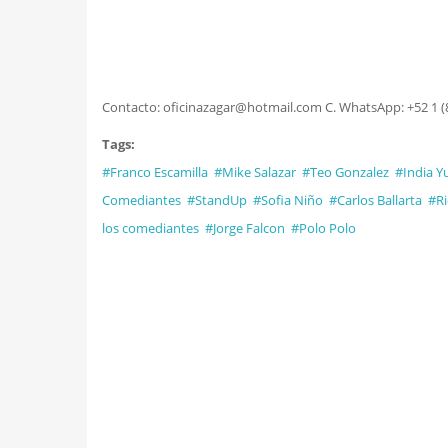
Contacto: oficinazagar@hotmail.com C. WhatsApp: +52 1 (8
Tags:
#Franco Escamilla
#Mike Salazar
#Teo Gonzalez
#India Yu
Comediantes
#StandUp
#Sofia Niño
#Carlos Ballarta
#Ri
los comediantes
#Jorge Falcon
#Polo Polo