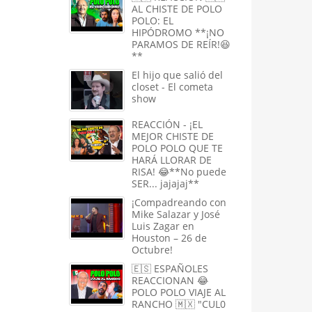
AL CHISTE DE POLO
POLO: EL
HIPÓDROMO **¡NO
PARAMOS DE REÍR!😆
**
El hijo que salió del
closet - El cometa
show
REACCIÓN - ¡EL
MEJOR CHISTE DE
POLO POLO QUE TE
HARÁ LLORAR DE
RISA! 😂**No puede
SER... jajajaj**
¡Compadreando con
Mike Salazar y José
Luis Zagar en
Houston – 26 de
Octubre!
🇪🇸 ESPAÑOLES
REACCIONAN 😂
POLO POLO VIAJE AL
RANCHO 🇲🇽 "CUL0