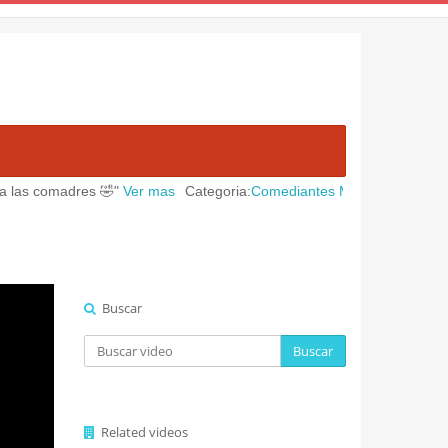
madres 🤣"
Ver mas
Categoria:
Comediantes Mexicanos
Publicado en:
Buscar
Buscar
Related videos