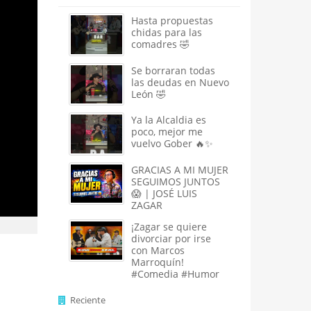
Hasta propuestas
chidas para las
comadres 🤣
Se borraran todas
las deudas en Nuevo
León 🤣
Ya la Alcaldia es
poco, mejor me
vuelvo Gober 🔥✨
GRACIAS A MI MUJER
SEGUIMOS JUNTOS
😱 | JOSÉ LUIS
ZAGAR
¡Zagar se quiere
divorciar por irse
con Marcos
Marroquín!
#Comedia #Humor
Reciente