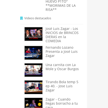
HUEVO P1TO"
**MORIMAS DE LA
RISA**
Videos destacados
José Luis Zagar - Los
INICIOS de BRINCOS
DIERAS en la
COMEDIA
Fernando Lozano
Presenta a José Luis
Zagar
Una carnita con La
Mole y Oscar Burgos
Tirando Bola temp 5
ep 40. - Jose Luis
Zagar
Zagar - Cuando
llegas borracho a tu
casa