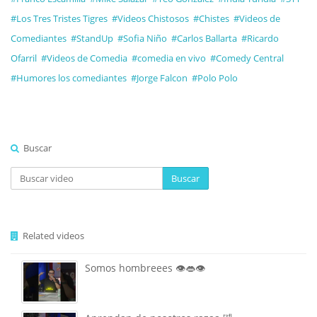
#Los Tres Tristes Tigres
#Videos Chistosos
#Chistes
#Videos de
Comediantes
#StandUp
#Sofia Niño
#Carlos Ballarta
#Ricardo
Ofarril
#Videos de Comedia
#comedia en vivo
#Comedy Central
#Humores los comediantes
#Jorge Falcon
#Polo Polo
Buscar
Buscar
Related videos
Somos hombreees 👁️👄👁️