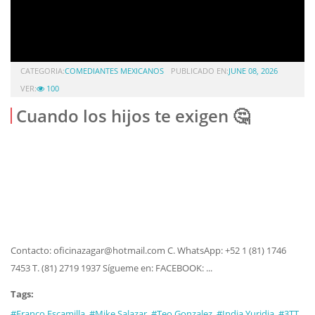
CATEGORIA:
COMEDIANTES MEXICANOS
PUBLICADO EN:
JUNE 08, 2026
VER:
100
Cuando los hijos te exigen 🤔
Contacto: oficinazagar@hotmail.com C. WhatsApp: +52 1 (81) 1746
7453 T. (81) 2719 1937 Sígueme en: FACEBOOK: ...
Tags:
#Franco Escamilla
#Mike Salazar
#Teo Gonzalez
#India Yuridia
#3TT