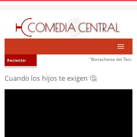
Toggle
navigati
"Borracheras del Tercer T
Reciente:
Cuando los hijos te exigen 🤔