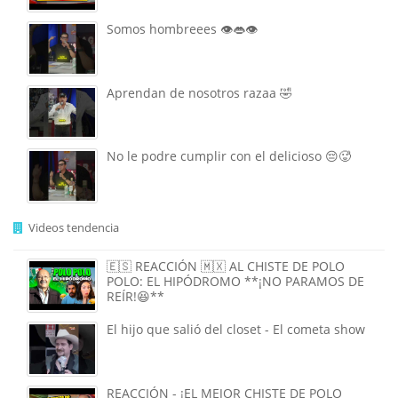
Somos hombreees 👁️👄👁️
Aprendan de nosotros razaa 🤣
No le podre cumplir con el delicioso 😔🥵
Videos tendencia
🇪🇸 REACCIÓN 🇲🇽 AL CHISTE DE POLO
POLO: EL HIPÓDROMO **¡NO PARAMOS DE
REÍR!😆**
El hijo que salió del closet - El cometa show
REACCIÓN - ¡EL MEJOR CHISTE DE POLO