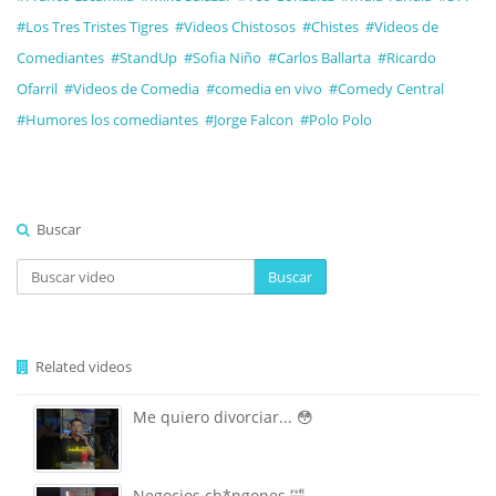
#Los Tres Tristes Tigres
#Videos Chistosos
#Chistes
#Videos de
Comediantes
#StandUp
#Sofia Niño
#Carlos Ballarta
#Ricardo
Ofarril
#Videos de Comedia
#comedia en vivo
#Comedy Central
#Humores los comediantes
#Jorge Falcon
#Polo Polo
Buscar
Buscar
Related videos
Me quiero divorciar... 😳
Negocios ch*ngones 🤣