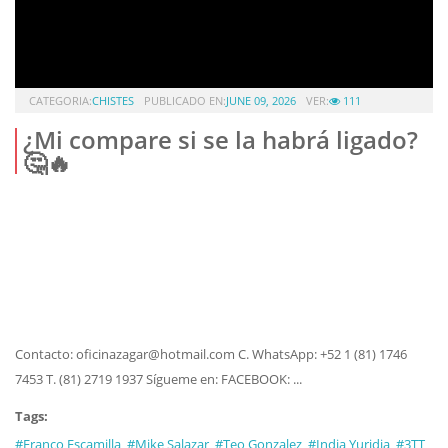
CATEGORIA:
CHISTES
PUBLICADO EN:
JUNE 09, 2026
VER:
111
¿Mi compare si se la habrá ligado?
🤔🔥
Contacto: oficinazagar@hotmail.com C. WhatsApp: +52 1 (81) 1746
7453 T. (81) 2719 1937 Sígueme en: FACEBOOK: ...
Tags:
#Franco Escamilla
#Mike Salazar
#Teo Gonzalez
#India Yuridia
#3TT