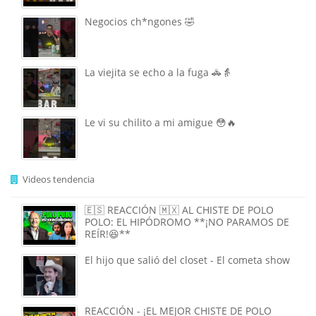
Negocios ch*ngones 🤣
La viejita se echo a la fuga 🚓👵
Le vi su chilito a mi amigue 😳🔥
Videos tendencia
🇪🇸 REACCIÓN 🇲🇽 AL CHISTE DE POLO
POLO: EL HIPÓDROMO **¡NO PARAMOS DE
REÍR!😆**
El hijo que salió del closet - El cometa show
REACCIÓN - ¡EL MEJOR CHISTE DE POLO