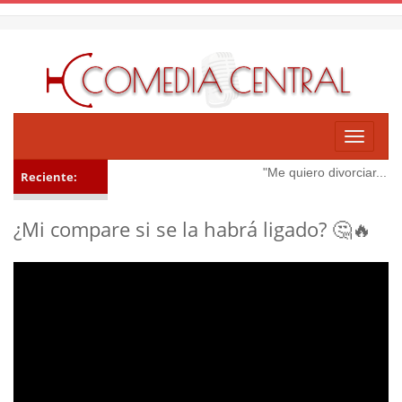
Toggle
navigati
"Me quiero divorciar... 😳
Reciente:
¿Mi compare si se la habrá ligado? 🤔🔥