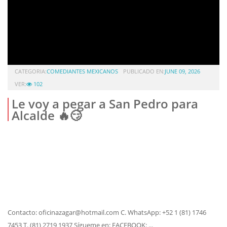
CATEGORIA:
COMEDIANTES MEXICANOS
PUBLICADO EN:
JUNE 09, 2026
VER:
102
Le voy a pegar a San Pedro para
Alcalde 🔥😏
Contacto: oficinazagar@hotmail.com C. WhatsApp: +52 1 (81) 1746
7453 T. (81) 2719 1937 Sígueme en: FACEBOOK: ...