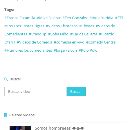
Tags:
#Franco Escamilla
#Mike Salazar
#Teo Gonzalez
#India Yuridia
#3TT
#Los Tres Tristes Tigres
#Videos Chistosos
#Chistes
#Videos de
Comediantes
#StandUp
#Sofia Niño
#Carlos Ballarta
#Ricardo
Ofarril
#Videos de Comedia
#comedia en vivo
#Comedy Central
#Humores los comediantes
#Jorge Falcon
#Polo Polo
Buscar
Buscar
Related videos
Somos hombreees 👁️👄👁️