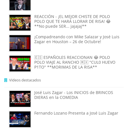
REACCIÓN - ¡EL MEJOR CHISTE DE POLO
POLO QUE TE HARÁ LLORAR DE RISA! 😂
**No puede SER... jajajaj**
¡Compadreando con Mike Salazar y José Luis
Zagar en Houston – 26 de Octubre!
🇪🇸 ESPAÑOLES REACCIONAN 😂 POLO
POLO VIAJE AL RANCHO 🇲🇽 "CUL0 HUEVO
P1TO" **MORIMAS DE LA RISA**
Videos destacados
José Luis Zagar - Los INICIOS de BRINCOS
DIERAS en la COMEDIA
Fernando Lozano Presenta a José Luis Zagar