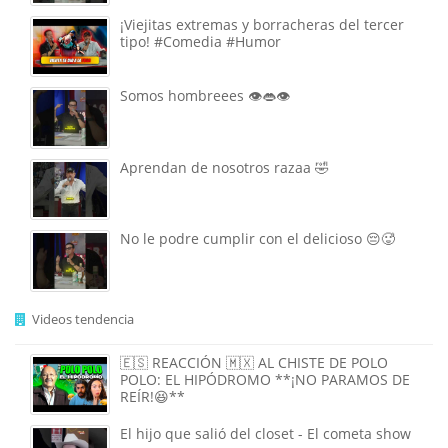
¡Viejitas extremas y borracheras del tercer
tipo! #Comedia #Humor
Somos hombreees 👁️👄👁️
Aprendan de nosotros razaa 🤣
No le podre cumplir con el delicioso 😔🥵
Videos tendencia
🇪🇸 REACCIÓN 🇲🇽 AL CHISTE DE POLO
POLO: EL HIPÓDROMO **¡NO PARAMOS DE
REÍR!😆**
El hijo que salió del closet - El cometa show