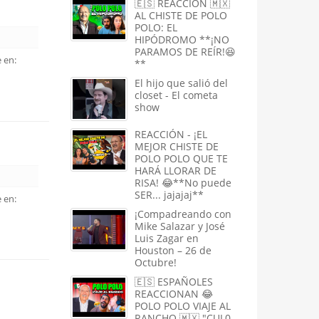
🇪🇸 REACCIÓN 🇲🇽
AL CHISTE DE POLO
POLO: EL
HIPÓDROMO **¡NO
PARAMOS DE REÍR!😆
 en:
**
El hijo que salió del
closet - El cometa
show
REACCIÓN - ¡EL
MEJOR CHISTE DE
POLO POLO QUE TE
HARÁ LLORAR DE
RISA! 😂**No puede
SER... jajajaj**
 en:
¡Compadreando con
Mike Salazar y José
Luis Zagar en
Houston – 26 de
Octubre!
🇪🇸 ESPAÑOLES
REACCIONAN 😂
POLO POLO VIAJE AL
RANCHO 🇲🇽 "CUL0