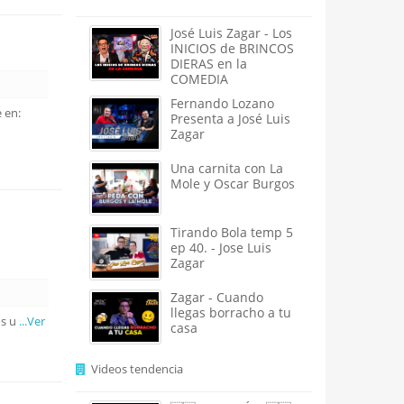
José Luis Zagar - Los
INICIOS de BRINCOS
DIERAS en la
COMEDIA
Fernando Lozano
 en:
Presenta a José Luis
Zagar
Una carnita con La
Mole y Oscar Burgos
Tirando Bola temp 5
ep 40. - Jose Luis
Zagar
Zagar - Cuando
llegas borracho a tu
os u
...Ver
casa
Videos tendencia