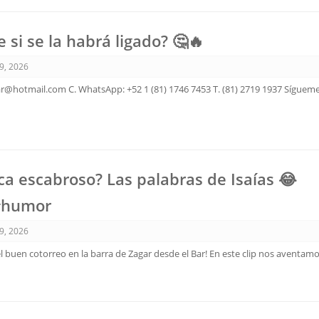
 si se la habrá ligado? 🤔🔥
9, 2026
ar@hotmail.com C. WhatsApp: +52 1 (81) 1746 7453 T. (81) 2719 1937 Sígueme
ica escabroso? Las palabras de Isaías 😂
#humor
9, 2026
l buen cotorreo en la barra de Zagar desde el Bar! En este clip nos aventam