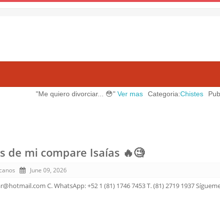
"Me quiero divorciar... 😳"
Ver mas
Categoria:
Chistes
Publicado
s de mi compare Isaías 🔥🧐
canos
June 09, 2026
ar@hotmail.com C. WhatsApp: +52 1 (81) 1746 7453 T. (81) 2719 1937 Sígueme