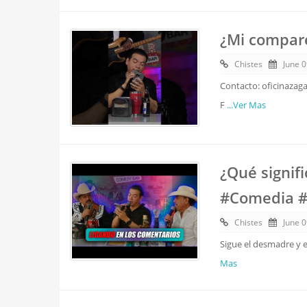
¿Mi compare
Chistes
June 0
Contacto: oficinazag
F
...Ver Mas
¿Qué signif
#Comedia 
Chistes
June 0
Sigue el desmadre y e
Mas