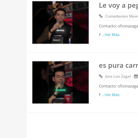
Le voy a pe
Comediantes Mexi
Contacto: oficinazag
F
...Ver Mas
es pura carr
Jose Luis Zagar
Contacto: oficinazag
F
...Ver Mas